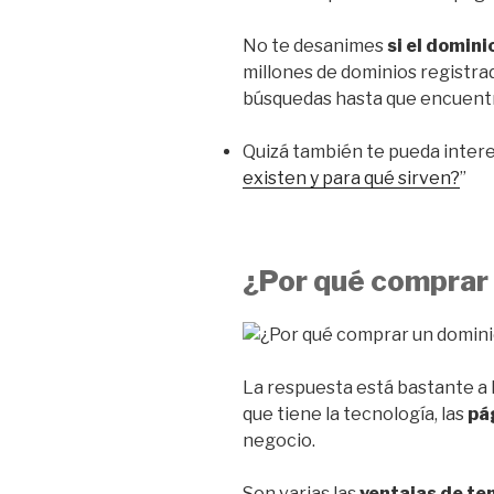
No te desanimes
si el domin
millones de dominios registra
búsquedas hasta que encuentre
Quizá también te pueda interes
existen y para qué sirven?
”
¿Por qué comprar
La respuesta está bastante a 
que tiene la tecnología, las
pá
negocio.
Son varias las
ventajas de te