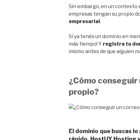
Sin embargo, en un contexto e
empresas tengan su propio do
empresarial
.
Si ya tenés un dominio en ment
más tiempo! Y
registra tu do
mismo antes de que alguien má
¿Cómo conseguir 
propio?
El dominio que buscas lo 
rápido.
HostUY Hosting 