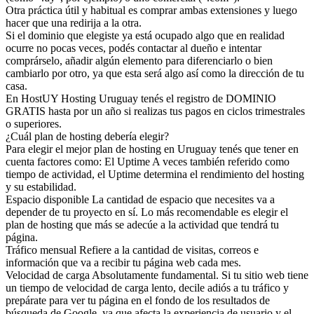
Otra práctica útil y habitual es comprar ambas extensiones y luego
hacer que una redirija a la otra.
Si el dominio que elegiste ya está ocupado algo que en realidad
ocurre no pocas veces, podés contactar al dueño e intentar
comprárselo, añadir algún elemento para diferenciarlo o bien
cambiarlo por otro, ya que esta será algo así como la dirección de tu
casa.
En HostUY Hosting Uruguay tenés el registro de DOMINIO
GRATIS hasta por un año si realizas tus pagos en ciclos trimestrales
o superiores.
¿Cuál plan de hosting debería elegir?
Para elegir el mejor plan de hosting en Uruguay tenés que tener en
cuenta factores como: El Uptime A veces también referido como
tiempo de actividad, el Uptime determina el rendimiento del hosting
y su estabilidad.
Espacio disponible La cantidad de espacio que necesites va a
depender de tu proyecto en sí. Lo más recomendable es elegir el
plan de hosting que más se adecúe a la actividad que tendrá tu
página.
Tráfico mensual Refiere a la cantidad de visitas, correos e
información que va a recibir tu página web cada mes.
Velocidad de carga Absolutamente fundamental. Si tu sitio web tiene
un tiempo de velocidad de carga lento, decile adiós a tu tráfico y
prepárate para ver tu página en el fondo de los resultados de
búsqueda de Google, ya que afecta la experiencia de usuario y el