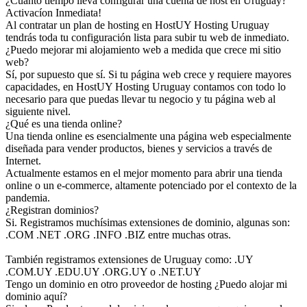
¿Cuánto tiempo lleva configurar una cuenta de host en Uruguay?
Activacíon Inmediata!
Al contratar un plan de hosting en HostUY Hosting Uruguay
tendrás toda tu configuración lista para subir tu web de inmediato.
¿Puedo mejorar mi alojamiento web a medida que crece mi sitio
web?
Sí, por supuesto que sí. Si tu página web crece y requiere mayores
capacidades, en HostUY Hosting Uruguay contamos con todo lo
necesario para que puedas llevar tu negocio y tu página web al
siguiente nivel.
¿Qué es una tienda online?
Una tienda online es esencialmente una página web especialmente
diseñada para vender productos, bienes y servicios a través de
Internet.
Actualmente estamos en el mejor momento para abrir una tienda
online o un e-commerce, altamente potenciado por el contexto de la
pandemia.
¿Registran dominios?
Si. Registramos muchísimas extensiones de dominio, algunas son:
.COM .NET .ORG .INFO .BIZ entre muchas otras.
También registramos extensiones de Uruguay como: .UY
.COM.UY .EDU.UY .ORG.UY o .NET.UY
Tengo un dominio en otro proveedor de hosting ¿Puedo alojar mi
dominio aquí?