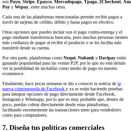
son
Payu
,
Stripe
,
Epayco
,
Mercadopago
,
Tpaga
,
2Checkout
,
Am
Pay
y
Wepay
, entre muchas otras.
Cada una de las plataformas mencionadas permite recibir pagos a
través de tarjetas de crédito, débito y hasta pagos en efectivo.
Otras opciones que puedes incluir son el pago contra-entrega y el
pago mediante transferencia bancaria, pues muchas personas sienten
más confianza de pagar al recibir el producto o se les facilita más
transferir desde su cuenta.
Por otra parte, plataformas como
Nequi
,
Nubank
y
Davipay
están
ganando popularidad para las ventas P2P, por lo que no está demás
ver la posibilidad de incluirlas como medio de pago en nuestro
ecommerce.
Finalmente, hace pocas semanas se dio a conocer la noticia de
la
nueva criptomoneda de Facebook
y ya se están haciendo pruebas
para integrar opciones de pago directamente desde Facebook,
Instagram y Whatsapp, por lo que es muy probable que, dentro de
poco, puedas cobrar directamente desde estas plataformas,
facilitando enormemente las transacciones tanto para vendedores
como para compradores.
7. Diseña tus políticas comerciales